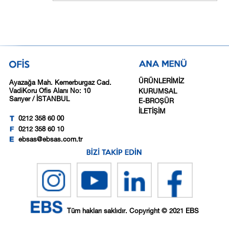
ÜRÜNLERİMİZ
Ayazağa Mah. Kemerburgaz Cad.
VadiKoru Ofis Alanı No: 10
KURUMSAL
Sarıyer / İSTANBUL
E-BROŞÜR
İLETİŞİM
0212 358 60 00
0212 358 60 10
ebsas@ebsas.com.tr
Tüm hakları saklıdır. Copyright © 2021 EBS