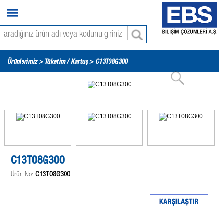
Ürünlerimiz >
Tüketim / Kartuş
> C13T08G300
C13T08G300
Ürün No:
C13T08G300