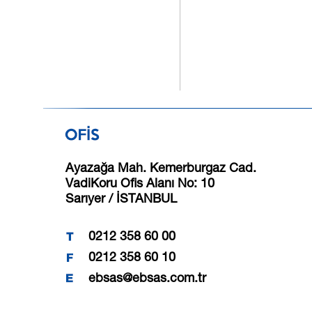
Ayazağa Mah. Kemerburgaz Cad.
VadiKoru Ofis Alanı No: 10
Sarıyer / İSTANBUL
0212 358 60 00
0212 358 60 10
ebsas@ebsas.com.tr