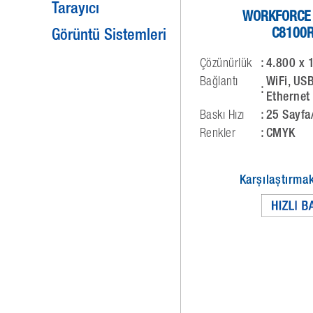
Tarayıcı
WORKFORCE 
C8100
Görüntü Sistemleri
Çözünürlük
:
4.800 x 
Bağlantı
WiFi, USB
:
Ethernet
Baskı Hızı
:
25 Sayfa
Renkler
:
CMYK
Karşılaştırmak