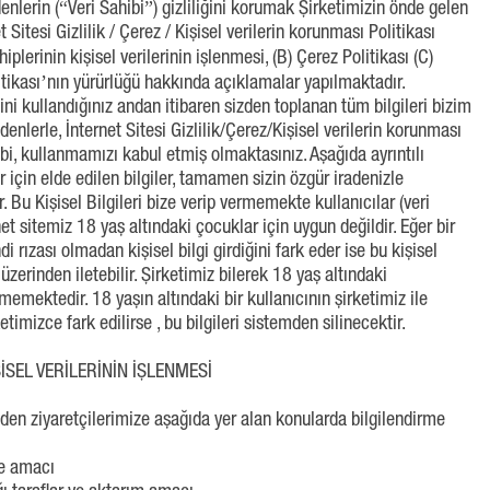
edenlerin (“Veri Sahibi”) gizliliğini korumak Şirketimizin önde gelen
t Sitesi Gizlilik / Çerez / Kişisel verilerin korunması Politikası
ahiplerinin kişisel verilerinin işlenmesi, (B) Çerez Politikası (C)
olitikası’nın yürürlüğü hakkında açıklamalar yapılmaktadır.
sini kullandığınız andan itibaren sizden toplanan tüm bilgileri bizim
denlerle, İnternet Sitesi Gizlilik/Çerez/Kişisel verilerin korunması
gibi, kullanmamızı kabul etmiş olmaktasınız. Aşağıda ayrıntılı
 için elde edilen bilgiler, tamamen sizin özgür iradenizle
 Bu Kişisel Bilgileri bize verip vermemekte kullanıcılar (veri
rnet sitemiz 18 yaş altındaki çocuklar için uygun değildir. Eğer bir
 rızası olmadan kişisel bilgi girdiğini fark eder ise bu kişisel
e üzerinden iletebilir. Şirketimiz bilerek 18 yaş altındaki
memektedir. 18 yaşın altındaki bir kullanıcının şirketimiz ile
ketimizce fark edilirse , bu bilgileri sistemden silinecektir.
ŞİSEL VERİLERİNİN İŞLENMESİ
eden ziyaretçilerimize aşağıda yer alan konularda bilgilendirme
me amacı