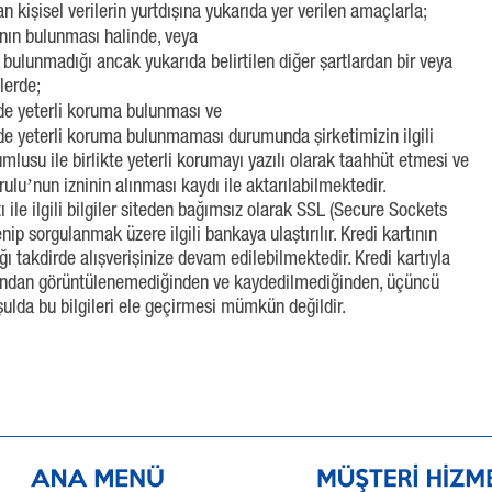
n kişisel verilerin yurtdışına yukarıda yer verilen amaçlarla;
sının bulunması halinde, veya
sı bulunmadığı ancak yukarıda belirtilen diğer şartlardan bir veya
lerde;
kede yeterli koruma bulunması ve
kede yeterli koruma bulunmaması durumunda şirketimizin ilgili
mlusu ile birlikte yeterli korumayı yazılı olarak taahhüt etmesi ve
rulu’nun izninin alınması kaydı ile aktarılabilmektedir.
ı ile ilgili bilgiler siteden bağımsız olarak SSL (Secure Sockets
enip sorgulanmak üzere ilgili bankaya ulaştırılır. Kredi kartının
ığı takdirde alışverişinize devam edilebilmektedir. Kredi kartıyla
tarafından görüntülenemediğinden ve kaydedilmediğinden, üçüncü
şulda bu bilgileri ele geçirmesi mümkün değildir.