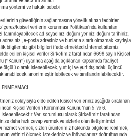
ığı taraflar ve aktarım amacı
planma yöntemi ve hukuki sebebi
verilerinin güvenliğinin sağlanmasına yönelik alınan tedbirler.
lik/ çerez/kişisel verilerin korunması Politikası'nda kullanılan
sizi tanımlayabilecek ad-soyadınız, doğum yeriniz, doğum tarihiniz,
 adresiniz , e-posta adresiniz ve bunlarla sınırlı olmamak kaydıyla
mlik bilgileriniz gibi bilgileri ifade etmektedir.İnternet sitemizi
elde edilen kişisel veriler Şirketimiz tarafından 6698 sayılı Kişisel
nu (“Kanun”) uyarınca aşağıda açıklanan kapsamda faaliyet
ve ölçülü olarak işlenebilecek, yurt içi ve yurt dışındaki üçüncü
aklanabilecek, anonimleştirilebilecek ve sınıflandırılabilecektir.
İŞLENME AMACI
tmeniz dolayısıyla elde edilen kişisel verileriniz aşağıda sıralanan
fından Kişisel Verilerin Korunması Kanunu’nun 5. ve 6.
işlenebilecektir: Veri sorumlusu olarak Şirketimiz tarafından
erinize daha hızlı cevap vermek ve sizlerle olan iletişimimizi
iyi hizmet vermek, sizleri ürünlerimiz hakkında bilgilendirebilmek,
uniyetinizi ölçmek, istekleriniz ve ihtiyaçlarınız doğrultusunda