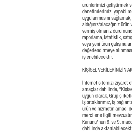
ürünlerimizi geliştirmek v
denetimlerimizi yapabilmek
uygulanmasını sağlamak, ş
aldığınız/alacağınız ürün 
vermiş olmanız durumunda 
raporlama, istatistik, sat
veya yeni ürün çalışmaları 
değerlendirmeye alınması v.
işlenebilecektir.
KİŞİSEL VERİLERİNİZİN 
İnternet sitemizi ziyaret e
amaçlar dahilinde, "Kişis
uygun olarak, Grup şirketle
iş ortaklarımız, iş bağlan
ürün ve hizmetin amacı do
mercilerle ilgili mevzuat
Kanunu’nun 8. ve 9. maddel
dahilinde aktarılabilecekti