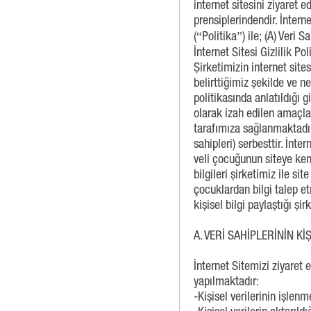
internet sitesini ziyaret 
prensiplerindendir. İnterne
(“Politika”) ile; (A) Veri S
İnternet Sitesi Gizlilik P
Şirketimizin internet site
belirttiğimiz şekilde ve ne
politikasında anlatıldığı 
olarak izah edilen amaçlar
tarafımıza sağlanmaktadır.
sahipleri) serbesttir. İnte
veli çocuğunun siteye kendi
bilgileri şirketimiz ile sit
çocuklardan bilgi talep et
kişisel bilgi paylaştığı şir
A. VERİ SAHİPLERİNİN Kİ
İnternet Sitemizi ziyaret 
yapılmaktadır:
-Kişisel verilerinin işlen