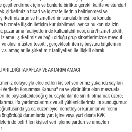
e çeşitlendirmek için ve bunlarla birlikte gerekli kalite ve standart
, şirketimizin ticari ve iş stratejilerinin belirlenmesi ve
irketimiz ürün ve hizmetlerinin sunulabilmesi, bu konuda
ve hizmete ilişkin iletişim kurulabilmesi, ayrıca bu konuda izin
pazarlama faaliyetlerinde kullanılabilmesi, ürün/hizmet teklifi,
ış izleme , şirketimiz ve bağlı olduğu grup şirketlerimizde mevcut
ve olası müşteri tespiti , gerçekleştirilen iş başvuru bilgilerinin
s. amaçlar ile şirketimiz faaliyetleri ile ilişkili olarak
AKTARILDIĞI TARAFLAR VE AKTARIM AMACI
tmeniz dolayısıyla elde edilen kişisel verileriniz yukarıda sayılan
el Verilerin Korunması Kanunu" na ve yürürlükte olan mevzuata
ri ile paylaşılabileceği gibi, sayılanlar ile sınırlı olmamak üzere;
tılarımız, ifa yardımcılarımız ve alt yüklenicilerimiz ile sunduğumuz
ğrultusunda ya da düzenleyici denetleyici kurumlar ve resmi
ın öngördüğü durumlarda yurt içine veya yurt dışına KVK
erinde belirtilen kişisel veri işleme şartları ve amaçları
r.