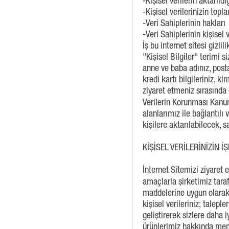
-Kişisel verilerin aktarıld
-Kişisel verilerinizin to
-Veri Sahiplerinin hakları
-Veri Sahiplerinin kişisel 
İş bu internet sitesi gizli
"Kişisel Bilgiler" terimi 
anne ve baba adınız, posta
kredi kartı bilgileriniz, ki
ziyaret etmeniz sırasında 
Verilerin Korunması Kanu
alanlarımız ile bağlantılı 
kişilere aktarılabilecek, s
KİŞİSEL VERİLERİNİZİN 
İnternet Sitemizi ziyaret e
amaçlarla şirketimiz tara
maddelerine uygun olarak 
kişisel verileriniz; talepl
geliştirerek sizlere daha 
ürünlerimiz hakkında memn