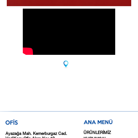
ÜRÜNLERİMİZ
Ayazağa Mah. Kemerburgaz Cad.