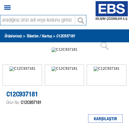
Ürünlerimiz >
Tüketim / Kartuş
> C12C937181
C12C937181
Ürün No:
C12C937181