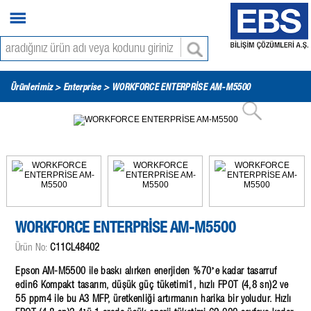
Ürünlerimiz >
Enterprise
> WORKFORCE ENTERPRİSE AM-M5500
WORKFORCE ENTERPRİSE AM-M5500
Ürün No:
C11CL48402
Epson AM-M5500 ile baskı alırken enerjiden %70’e kadar tasarruf
edin6 Kompakt tasarım, düşük güç tüketimi1, hızlı FPOT (4,8 sn)2 ve
55 ppm4 ile bu A3 MFP, üretkenliği artırmanın harika bir yoludur. Hızlı