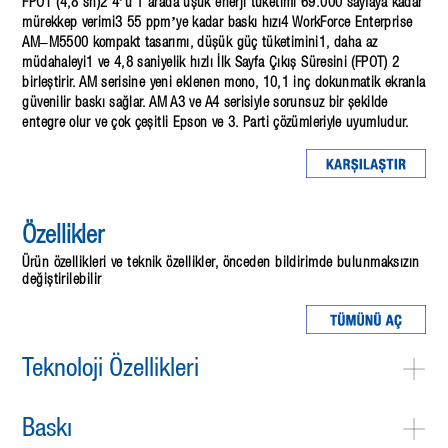
FPOT (4,8 sn)2 4’ü 1 arada üşük enerji tüketimi 69.000 sayfaya kadar
mürekkep verimi3 55 ppm’ye kadar baskı hızı4 WorkForce Enterprise
AM–M5500 kompakt tasarımı, düşük güç tüketimini1, daha az
müdahaleyi1 ve 4,8 saniyelik hızlı İlk Sayfa Çıkış Süresini (FPOT) 2
birleştirir. AM serisine yeni eklenen mono, 10,1 inç dokunmatik ekranla
güvenilir baskı sağlar. AM A3 ve A4 serisiyle sorunsuz bir şekilde
entegre olur ve çok çeşitli Epson ve 3. Parti çözümleriyle uyumludur.
Özellikler
Ürün özellikleri ve teknik özellikler, önceden bildirimde bulunmaksızın
değiştirilebilir
Teknoloji Özellikleri
Baskı