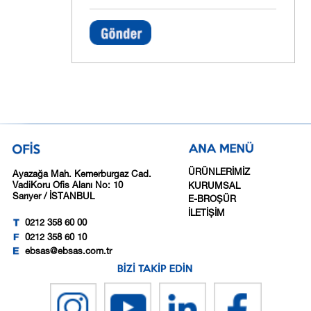
ÜRÜNLERİMİZ
Ayazağa Mah. Kemerburgaz Cad.
VadiKoru Ofis Alanı No: 10
KURUMSAL
Sarıyer / İSTANBUL
E-BROŞÜR
İLETİŞİM
0212 358 60 00
0212 358 60 10
ebsas@ebsas.com.tr