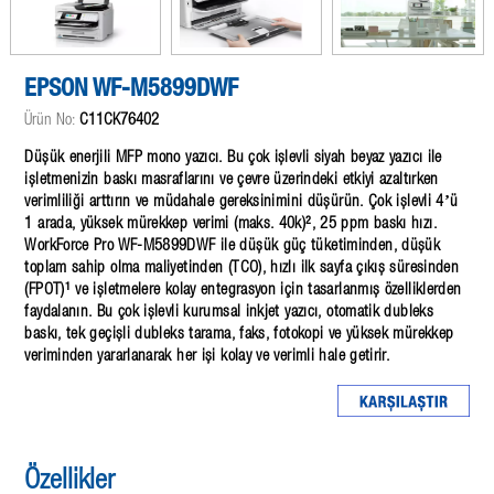
EPSON WF-M5899DWF
Ürün No:
C11CK76402
Düşük enerjili MFP mono yazıcı. Bu çok işlevli siyah beyaz yazıcı ile
işletmenizin baskı masraflarını ve çevre üzerindeki etkiyi azaltırken
verimliliği arttırın ve müdahale gereksinimini düşürün. Çok işlevli 4’ü
1 arada, yüksek mürekkep verimi (maks. 40k)², 25 ppm baskı hızı.
WorkForce Pro WF-M5899DWF ile düşük güç tüketiminden, düşük
toplam sahip olma maliyetinden (TCO), hızlı ilk sayfa çıkış süresinden
(FPOT)¹ ve işletmelere kolay entegrasyon için tasarlanmış özelliklerden
faydalanın. Bu çok işlevli kurumsal inkjet yazıcı, otomatik dubleks
baskı, tek geçişli dubleks tarama, faks, fotokopi ve yüksek mürekkep
veriminden yararlanarak her işi kolay ve verimli hale getirir.
Özellikler