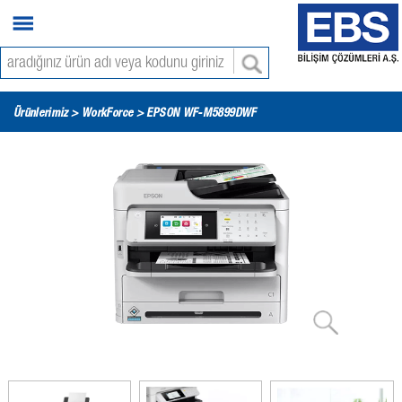
Ürünlerimiz >
WorkForce
> EPSON WF-M5899DWF