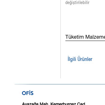
değiştirilebilir
Tüketim Malzemeler
İlgili Ürünler
Ayazağa Mah. Kemerburgaz Cad.