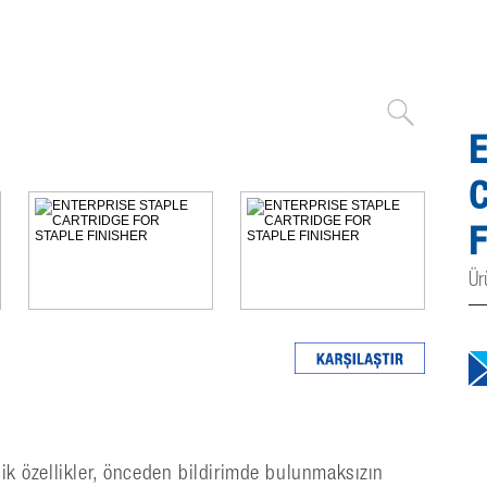
E
C
F
Ür
nik özellikler, önceden bildirimde bulunmaksızın