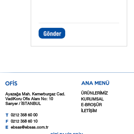
ÜRÜNLERİMİZ
Ayazağa Mah. Kemerburgaz Cad.
VadiKoru Ofis Alanı No: 10
KURUMSAL
Sarıyer / İSTANBUL
E-BROŞÜR
İLETİŞİM
0212 358 60 00
0212 358 60 10
ebsas@ebsas.com.tr